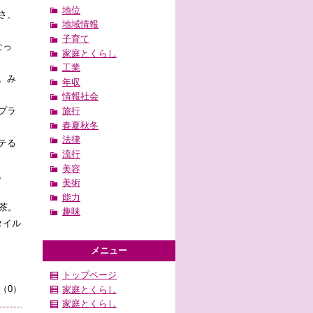
地位
さ、
地域情報
子育て
なっ
家庭とくらし
工業
。み
年収
情報社会
プラ
旅行
春夏秋冬
法律
テる
流行
美容
。
美術
能力
茶。
趣味
タイル
メニュー
トップページ
（0）
家庭とくらし
家庭とくらし