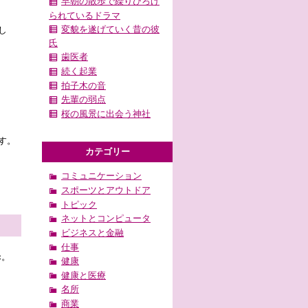
早朝の散歩で繰りひろげ
られているドラマ
変貌を遂げていく昔の彼
し
氏
歯医者
続く起業
拍子木の音
先輩の弱点
桜の風景に出会う神社
す。
カテゴリー
コミュニケーション
スポーツとアウトドア
トピック
ネットとコンピュータ
ビジネスと金融
仕事
c。
健康
健康と医療
名所
商業