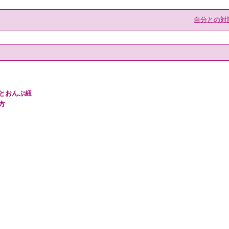
自分との対
とおんぶ紐
方