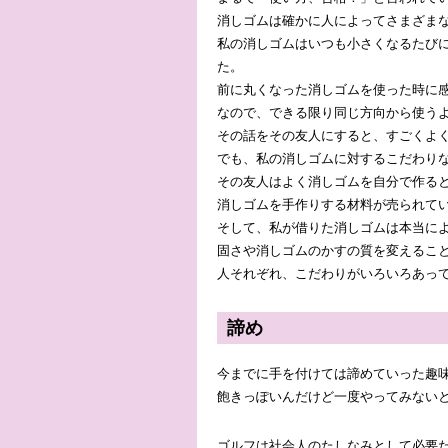
消しゴムは確かに人によってさまざま
私の消しゴムはいつも小さくなるたび
た。
前に丸くなった消しゴムを使った時に
なので、できる限り同じ方向から使う
その話をその友人にすると、すごくよ
でも、私の消しゴムに対するこだわり
その友人はよく消しゴムを自分で作る
消しゴムを手作りする材料が売られて
そして、私が借りた消しゴムは本当に
固さや消しゴムのかすの質を変えるこ
人それぞれ、こだわりがいろいろあっ
諦め
今までに手を付けては諦めていった趣味
飽きっぽいんだけど一度やってみない
ゴルフは社会人のたしなみとして必要