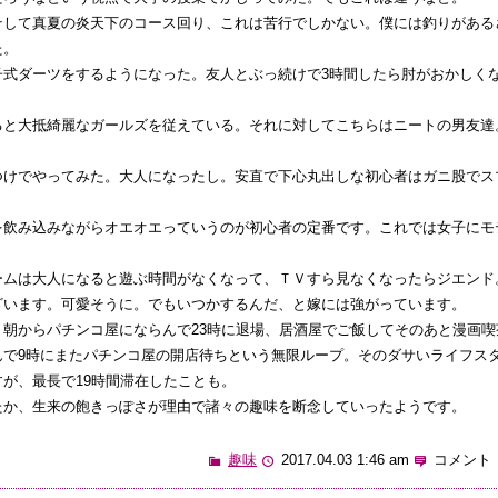
そして真夏の炎天下のコース回り、これは苦行でしかない。僕には釣りがある
た。
子式ダーツをするようになった。友人とぶっ続けで3時間したら肘がおかしく
ると大抵綺麗なガールズを従えている。それに対してこちらはニートの男友達
つけでやってみた。大人になったし。安直で下心丸出しな初心者はガニ股でス
を飲み込みながらオエオエっていうのが初心者の定番です。これでは女子にモ
ームは大人になると遊ぶ時間がなくなって、ＴＶすら見なくなったらジエンド
ざいます。可愛そうに。でもいつかするんだ、と嫁には強がっています。
朝からパチンコ屋にならんで23時に退場、居酒屋でご飯してそのあと漫画喫
んで9時にまたパチンコ屋の開店待ちという無限ループ。そのダサいライフス
が、最長で19時間滞在したことも。
たか、生来の飽きっぽさが理由で諸々の趣味を断念していったようです。
趣味
2017.04.03 1:46 am
コメント 