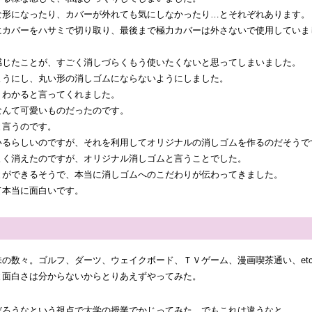
な形になったり、カバーが外れても気にしなかったり…とそれぞれあります。
にカバーをハサミで切り取り、最後まで極力カバーは外さないで使用していま
感じたことが、すごく消しづらくもう使いたくないと思ってしまいました。
ようにし、丸い形の消しゴムにならないようにしました。
くわかると言ってくれました。
なんて可愛いものだったのです。
と言うのです。
いるらしいのですが、それを利用してオリジナルの消しゴムを作るのだそうで
よく消えたのですが、オリジナル消しゴムと言うことでした。
とができるそうで、本当に消しゴムへのこだわりが伝わってきました。
て本当に面白いです。
の数々。ゴルフ、ダーツ、ウェイクボード、ＴＶゲーム、漫画喫茶通い、et
と面白さは分からないからとりあえずやってみた。
だろうなという視点で大学の授業でかじってみた。でもこれは違うなと。