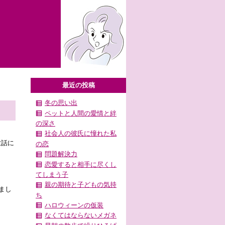
最近の投稿
冬の思い出
ペットと人間の愛情と絆
の深さ
社会人の彼氏に憧れた私
世話に
の恋
問題解決力
恋愛すると相手に尽くし
てしまう子
親の期待と子どもの気持
まし
ち
ハロウィーンの仮装
なくてはならないメガネ