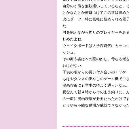
自分の才能を無駄遣いしているなと。
とかなんとか難癖つけてこの道は諦め
次にダーツ、特に気軽に始められる電
た。
肘を抱えながら周りのプレイヤーをみ
じめだよね。
ウェイクボードは大学院時代にカッコ
ッシュ。
その舞う姿は木の葉の如し。母なる潮
わけがない。
子供の頃からの長い付き合いのＴＶゲ
もはやタンスの肥やしのゲーム機でご
漫画喫茶にも学生の頃よく通ったなぁ。
夏なんて朝４時からそのまま釣りに。
の一環に漫画喫茶が必要だったわけです
どうやら不純な動機が成就できなかっ