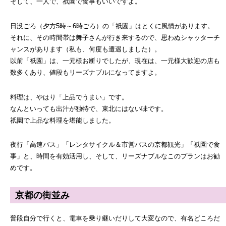
そして、一人で、祇園で食事もいいですよ。
日没ごろ（夕方5時～6時ごろ）の「祇園」はとくに風情があります。
それに、その時間帯は舞子さんが行き来するので、思わぬシャッターチ
ャンスがあります（私も、何度も遭遇しました）。
以前「祇園」は、一元様お断りでしたが、現在は、一元様大歓迎の店も
数多くあり、値段もリーズナブルになってますよ。
料理は、やはり「上品でうまい」です。
なんといっても出汁が独特で、東北にはない味です。
祇園で上品な料理を堪能しました。
夜行「高速バス」「レンタサイクル＆市営バスの京都観光」「祇園で食
事」と、時間を有効活用し、そして、リーズナブルなこのプランはお勧
めです。
京都の街並み
普段自分で行くと、電車を乗り継いだりして大変なので、有名どころだ