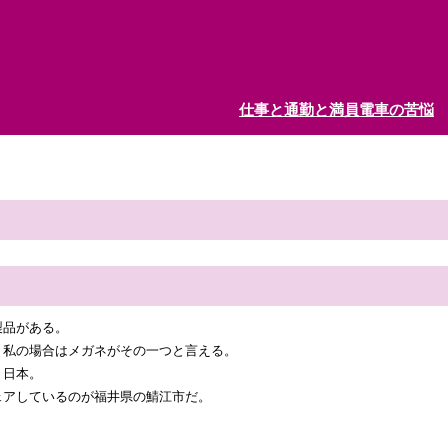
仕事と通勤と満員電車の苦悩
製品がある。
。私の場合はメガネがその一つと言える。
、日本。
ェアしているのが福井県の鯖江市だ。