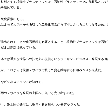
を材料とする植物性プラスティックは、石油性プラスティックの代替品として
発を進めている。
二酸化炭素にある。
成によって大気中から吸収した二酸化炭素が再び排出されることになるため、
が排出されることや化石燃料を必要とすること、植物性プラスティックは石油
まだまだ課題は残っている。
日本では重要な世界への技術力の提供というライセンスビジネスに発展する可
たが、これからは技術ノウハウで長く外貨を獲得する仕組み作りが先決だ。
きなビジネスチャンスが訪れる。
運用のノウハウを発展途上国へ、丸ごと売り出すのだ。
でも、途上国の発展にも寄与する素晴らしいモデルである。