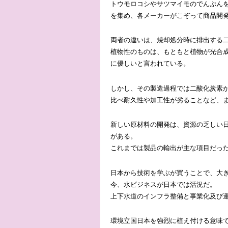
トウモロコシやサツマイモのでんぷん
を集め、各メーカーがこぞって商品開
両者の違いは、焼却処分時に排出する
植物性のものは、もともと植物が光合
に優しいと言われている。
しかし、その製造過程では二酸化炭素
比べ耐久性や加工性が劣ることなど、
新しい原材料の開発は、資源の乏しい
がある。
これまでは製品の輸出が主な項目だっ
日本から技術を学ぶが買うことで、大
今、水ビジネスが日本では活況だ。
上下水道のインフラ整備と事業化及び
環境立国日本を強烈に植え付ける意味