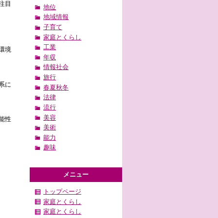
注目
地位
地域情報
子育て
家庭とくらし
工業
環境
年収
情報社会
旅行
系に
春夏秋冬
法律
流行
美容
能性
美術
能力
趣味
メニュー
トップページ
家庭とくらし
家庭とくらし