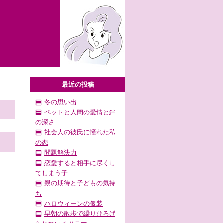
最近の投稿
冬の思い出
ペットと人間の愛情と絆
の深さ
社会人の彼氏に憧れた私
の恋
問題解決力
恋愛すると相手に尽くし
てしまう子
親の期待と子どもの気持
ち
ハロウィーンの仮装
早朝の散歩で繰りひろげ