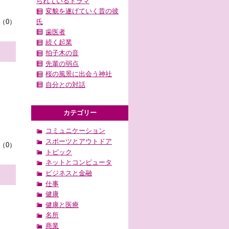
られているドラマ
変貌を遂げていく昔の彼
氏
（0）
歯医者
続く起業
拍子木の音
先輩の弱点
桜の風景に出会う神社
自分との対話
カテゴリー
コミュニケーション
スポーツとアウトドア
（0）
トピック
ネットとコンピュータ
ビジネスと金融
仕事
健康
健康と医療
名所
商業