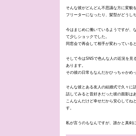
そんな彼がどんどん不思議な方に変貌
フリーターになったり、髪型がどうし
今はまじめに働いているようですが、
て少しショックでした。
同窓会で再会して相手が変わっている
そして今はSNSで色んな人の近況を見
あります。
その彼の日常もなんだかひっちゃかめ
そんな彼とある友人の結婚式で久々に
話してみると昔好きだった彼の面影は
こんなんだけど幸せだから安心してね
す。
私が言うのもなんですが、誰かと真剣