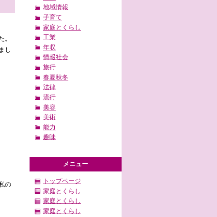
地域情報
子育て
家庭とくらし
工業
た。
年収
まし
情報社会
旅行
春夏秋冬
法律
流行
美容
美術
能力
趣味
メニュー
トップページ
私の
家庭とくらし
家庭とくらし
家庭とくらし