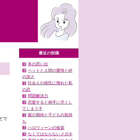
最近の投稿
冬の思い出
ペットと人間の愛情と絆
の深さ
社会人の彼氏に憧れた私
の恋
問題解決力
恋愛すると相手に尽くし
てしまう子
親の期待と子どもの気持
どで
ち
ハロウィーンの仮装
なくてはならないメガネ