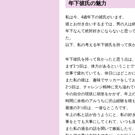
年下彼氏の魅力
私は今、4歳年下の彼氏がいます。
彼とお付き合いするまでは、男の人は
年下なんて絶対好きにならないと思っ
た。
以下、私の考える年下彼氏を持って良
年下彼氏を持って良かったと思う点は、
まず1つ目は、体力があるということで
仕事で疲れていても、休日にはどこか
また私の彼は、趣味でサッカーをして
2つ目は、チャレンジ精神に充ち溢れて
今の自分の現状に胡坐をかかず、年上
時間に余裕のアルうちに沢山経験を積
最後の3つ目は、一途なところです。
年上の私と話が合うようにと、私の好
事をとても大事にしてくれて、いつも
また私の過去の話を聞いて嫉妬したり