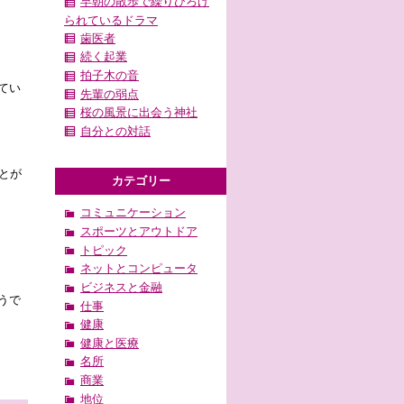
早朝の散歩で繰りひろげ
られているドラマ
歯医者
続く起業
拍子木の音
てい
先輩の弱点
桜の風景に出会う神社
自分との対話
とが
カテゴリー
コミュニケーション
スポーツとアウトドア
トピック
ネットとコンピュータ
ビジネスと金融
うで
仕事
健康
健康と医療
名所
商業
地位