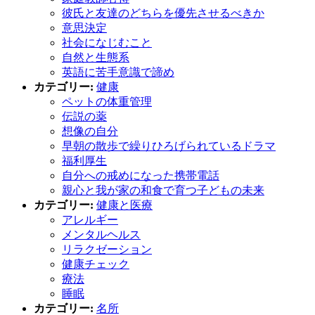
彼氏と友達のどちらを優先させるべきか
意思決定
社会になじむこと
自然と生態系
英語に苦手意識で諦め
カテゴリー:
健康
ペットの体重管理
伝説の薬
想像の自分
早朝の散歩で繰りひろげられているドラマ
福利厚生
自分への戒めになった携帯電話
親心と我が家の和食で育つ子どもの未来
カテゴリー:
健康と医療
アレルギー
メンタルヘルス
リラクゼーション
健康チェック
療法
睡眠
カテゴリー:
名所