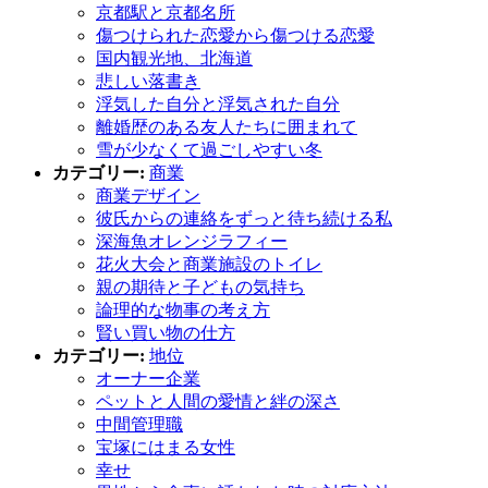
京都駅と京都名所
傷つけられた恋愛から傷つける恋愛
国内観光地、北海道
悲しい落書き
浮気した自分と浮気された自分
離婚歴のある友人たちに囲まれて
雪が少なくて過ごしやすい冬
カテゴリー:
商業
商業デザイン
彼氏からの連絡をずっと待ち続ける私
深海魚オレンジラフィー
花火大会と商業施設のトイレ
親の期待と子どもの気持ち
論理的な物事の考え方
賢い買い物の仕方
カテゴリー:
地位
オーナー企業
ペットと人間の愛情と絆の深さ
中間管理職
宝塚にはまる女性
幸せ