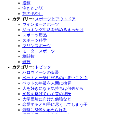
投稿
泣きたい話
芸の肥やし
カテゴリー:
スポーツとアウトドア
ウインタースポーツ
ジョギング生活を始めるきっかけ
スポーツ用品
スポーツ科学
マリンスポーツ
モータースポーツ
格闘技
球技
カテゴリー:
トピック
ハロウィーンの仮装
ペットと一緒に寝るのは悪いこと？
ペットの年齢を人間に換算
人を好きになる気持ちは何処から
変貌を遂げていく昔の彼氏
大学受験に向けた勉強など
恋愛すると相手に尽くしてしまう子
気軽にSNSを始められる