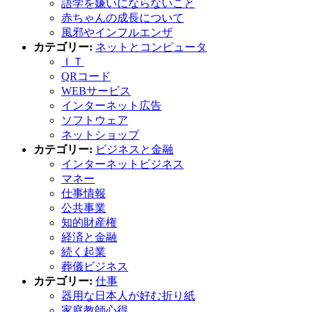
語学を嫌いにならないこと
赤ちゃんの成長について
風邪やインフルエンザ
カテゴリー:
ネットとコンピュータ
ＩＴ
QRコード
WEBサービス
インターネット広告
ソフトウェア
ネットショップ
カテゴリー:
ビジネスと金融
インターネットビジネス
マネー
仕事情報
公共事業
知的財産権
経済と金融
続く起業
葬儀ビジネス
カテゴリー:
仕事
器用な日本人が好む折り紙
家庭教師心得