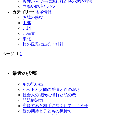
異性から食事に誘われた時の対応方法
立場や環境と地位
カテゴリー:
地域情報
お城の修復
中部
九州
北海道
東北
桜の風景に出会う神社
ページ: 1
2
最近の投稿
冬の思い出
ペットと人間の愛情と絆の深さ
社会人の彼氏に憧れた私の恋
問題解決力
恋愛すると相手に尽くしてしまう子
親の期待と子どもの気持ち