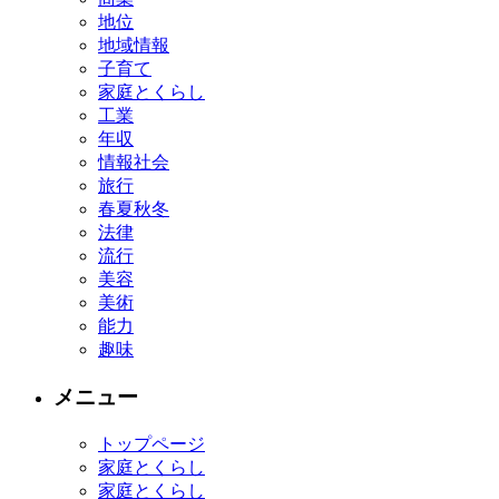
地位
地域情報
子育て
家庭とくらし
工業
年収
情報社会
旅行
春夏秋冬
法律
流行
美容
美術
能力
趣味
メニュー
トップページ
家庭とくらし
家庭とくらし