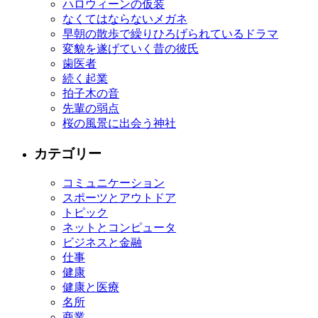
ハロウィーンの仮装
なくてはならないメガネ
早朝の散歩で繰りひろげられているドラマ
変貌を遂げていく昔の彼氏
歯医者
続く起業
拍子木の音
先輩の弱点
桜の風景に出会う神社
カテゴリー
コミュニケーション
スポーツとアウトドア
トピック
ネットとコンピュータ
ビジネスと金融
仕事
健康
健康と医療
名所
商業