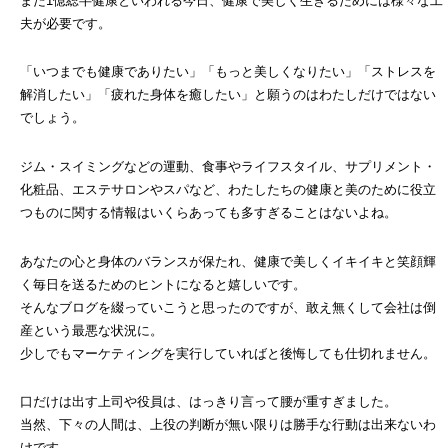
また1億総半健康といわれる今日、健康で美しく生きるためには様々な工
夫が必要です。
「いつまでも健康でありたい」「もっと美しくなりたい」「ストレスを
解消したい」「疲れた身体を癒したい」と願うのはわたしだけではない
でしょう。
ジム・スイミングなどの運動、食事やライフスタイル、サプリメント・
化粧品、エステサロンやスパなど、わたしたちの健康と美のために役立
つものに関する情報はいくらあっても多すぎることはないよね。
あなたの心と身体のバランスが保たれ、健康で美しくイキイキと笑顔輝
く毎日を送るためのヒントになると嬉しいです。
そんなブログを綴っていこうと思ったのですが、敢え無くして会社は倒
産という最悪な状況に。
少しでもマーケティングを実行していればと後悔しても仕切れません。
口だけは出す上司や役員は、はっきり言って腰が重すぎました。
当然、下々の人間は、上役の判断が無い限りは勝手な行動は出来ないわ
けです。