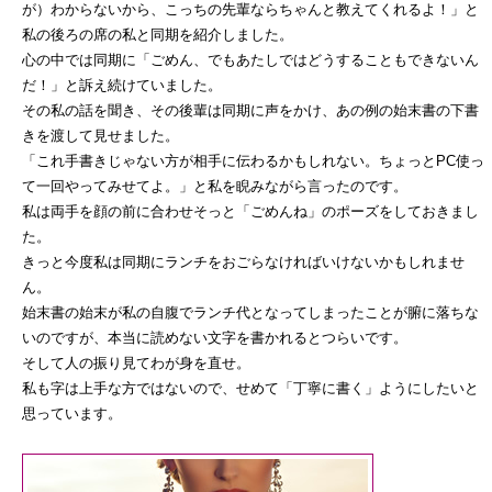
が）わからないから、こっちの先輩ならちゃんと教えてくれるよ！」と
私の後ろの席の私と同期を紹介しました。
心の中では同期に「ごめん、でもあたしではどうすることもできないん
だ！」と訴え続けていました。
その私の話を聞き、その後輩は同期に声をかけ、あの例の始末書の下書
きを渡して見せました。
「これ手書きじゃない方が相手に伝わるかもしれない。ちょっとPC使っ
て一回やってみせてよ。」と私を睨みながら言ったのです。
私は両手を顔の前に合わせそっと「ごめんね」のポーズをしておきまし
た。
きっと今度私は同期にランチをおごらなければいけないかもしれませ
ん。
始末書の始末が私の自腹でランチ代となってしまったことが腑に落ちな
いのですが、本当に読めない文字を書かれるとつらいです。
そして人の振り見てわが身を直せ。
私も字は上手な方ではないので、せめて「丁寧に書く」ようにしたいと
思っています。